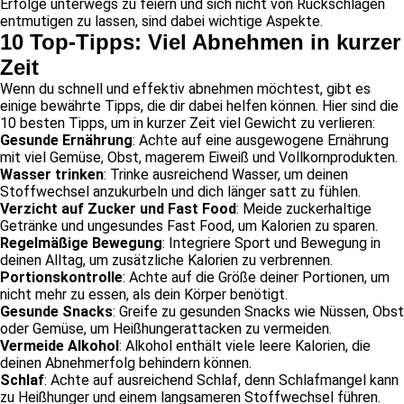
Erfolge unterwegs zu feiern und sich nicht von Rückschlägen
entmutigen zu lassen, sind dabei wichtige Aspekte.
10 Top-Tipps: Viel Abnehmen in kurzer
Zeit
Wenn du schnell und effektiv abnehmen möchtest, gibt es
einige bewährte Tipps, die dir dabei helfen können. Hier sind die
10 besten Tipps, um in kurzer Zeit viel Gewicht zu verlieren:
Gesunde Ernährung
: Achte auf eine ausgewogene Ernährung
mit viel Gemüse, Obst, magerem Eiweiß und Vollkornprodukten.
Wasser trinken
: Trinke ausreichend Wasser, um deinen
Stoffwechsel anzukurbeln und dich länger satt zu fühlen.
Verzicht auf Zucker und Fast Food
: Meide zuckerhaltige
Getränke und ungesundes Fast Food, um Kalorien zu sparen.
Regelmäßige Bewegung
: Integriere Sport und Bewegung in
deinen Alltag, um zusätzliche Kalorien zu verbrennen.
Portionskontrolle
: Achte auf die Größe deiner Portionen, um
nicht mehr zu essen, als dein Körper benötigt.
Gesunde Snacks
: Greife zu gesunden Snacks wie Nüssen, Obst
oder Gemüse, um Heißhungerattacken zu vermeiden.
Vermeide Alkohol
: Alkohol enthält viele leere Kalorien, die
deinen Abnehmerfolg behindern können.
Schlaf
: Achte auf ausreichend Schlaf, denn Schlafmangel kann
zu Heißhunger und einem langsameren Stoffwechsel führen.