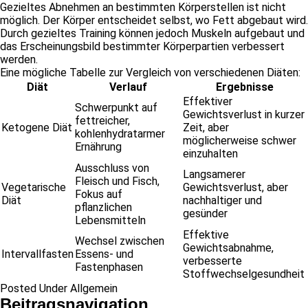
Gezieltes Abnehmen an bestimmten Körperstellen ist nicht
möglich. Der Körper entscheidet selbst, wo Fett abgebaut wird.
Durch gezieltes Training können jedoch Muskeln aufgebaut und
das Erscheinungsbild bestimmter Körperpartien verbessert
werden.
Eine mögliche Tabelle zur Vergleich von verschiedenen Diäten:
Diät
Verlauf
Ergebnisse
Effektiver
Schwerpunkt auf
Gewichtsverlust in kurzer
fettreicher,
Ketogene Diät
Zeit, aber
kohlenhydratarmer
möglicherweise schwer
Ernährung
einzuhalten
Ausschluss von
Langsamerer
Fleisch und Fisch,
Vegetarische
Gewichtsverlust, aber
Fokus auf
Diät
nachhaltiger und
pflanzlichen
gesünder
Lebensmitteln
Effektive
Wechsel zwischen
Gewichtsabnahme,
Intervallfasten
Essens- und
verbesserte
Fastenphasen
Stoffwechselgesundheit
Posted Under Allgemein
Beitragsnavigation