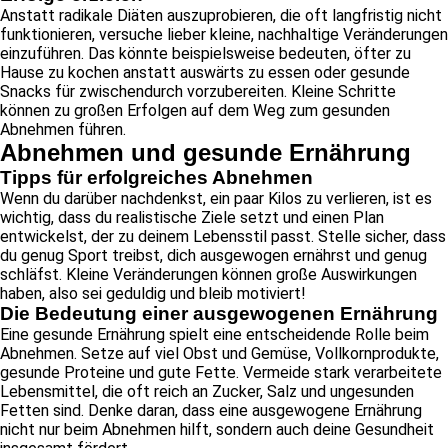
Anstatt radikale Diäten auszuprobieren, die oft langfristig nicht
funktionieren, versuche lieber kleine, nachhaltige Veränderungen
einzuführen. Das könnte beispielsweise bedeuten, öfter zu
Hause zu kochen anstatt auswärts zu essen oder gesunde
Snacks für zwischendurch vorzubereiten. Kleine Schritte
können zu großen Erfolgen auf dem Weg zum gesunden
Abnehmen führen.
Abnehmen und gesunde Ernährung
Tipps für erfolgreiches Abnehmen
Wenn du darüber nachdenkst, ein paar Kilos zu verlieren, ist es
wichtig, dass du realistische Ziele setzt und einen Plan
entwickelst, der zu deinem Lebensstil passt. Stelle sicher, dass
du genug Sport treibst, dich ausgewogen ernährst und genug
schläfst. Kleine Veränderungen können große Auswirkungen
haben, also sei geduldig und bleib motiviert!
Die Bedeutung einer ausgewogenen Ernährung
Eine gesunde Ernährung spielt eine entscheidende Rolle beim
Abnehmen. Setze auf viel Obst und Gemüse, Vollkornprodukte,
gesunde Proteine und gute Fette. Vermeide stark verarbeitete
Lebensmittel, die oft reich an Zucker, Salz und ungesunden
Fetten sind. Denke daran, dass eine ausgewogene Ernährung
nicht nur beim Abnehmen hilft, sondern auch deine Gesundheit