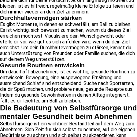
belohne dich für deine Fortschritte. Um langfristig motiviert zu
bleiben, ist es hilfreich, regelmäßig kleine Erfolge zu feiern und
dich immer wieder an dein Ziel zu erinnern.
Durchhaltevermögen stärken
Es gibt Momente, in denen es schwerfällt, am Ball zu bleiben.
Es ist wichtig, sich bewusst zu machen, warum du dieses Ziel
erreichen möchtest. Visualisiere dein Wunschgewicht oder
stelle dir vor, wie gut es sich anfühlen wird, wenn du dein Ziel
erreichst. Um dein Durchhaltevermögen zu stärken, kannst du
auch Unterstützung von Freunden oder Familie suchen, die dich
auf deinem Weg unterstützen.
Gesunde Routinen entwickeln
Um dauerhaft abzunehmen, ist es wichtig, gesunde Routinen zu
entwickeln. Bewegung, eine ausgewogene Ernährung und
ausreichend Schlaf sind entscheidend. Suche nach Sportarten,
die dir Spaß machen, und probiere neue, gesunde Rezepte aus.
Indem du gesunde Gewohnheiten in deinen Alltag integrierst,
fällt es dir leichter, am Ball zu bleiben.
Die Bedeutung von Selbstfürsorge und
mentaler Gesundheit beim Abnehmen
Selbstfürsorge ist ein wichtiger Bestandteil auf dem Weg zum
Abnehmen. Sich Zeit für sich selbst zu nehmen, auf die eigenen
Bedürfnisse zu achten und sich selbst zu akzeptieren, kann