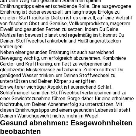
Auf dem Weg zum gesunden Abnehmen spielen
Ernährungstipps eine entscheidende Rolle. Eine ausgewogene
Ernährung ist dabei essenziell, um langfristige Erfolge zu
erzielen. Statt radikaler Diäten ist es sinnvoll, auf eine Vielzahl
von frischem Obst und Gemüse, Vollkornprodukten, magerem
Eiweiß und gesunden Fetten zu setzen. Indem Du Deine
Mahlzeiten bewusst planst und regelmäßig isst, kannst Du
Deinen Stoffwechsel ankurbeln und Heißhungerattacken
vorbeugen.
Neben einer gesunden Ernährung ist auch ausreichend
Bewegung wichtig, um erfolgreich abzunehmen. Kombiniere
Cardio- und Krafttraining, um Fett zu verbrennen und
gleichzeitig Muskelmasse aufzubauen. Zudem solltest Du
genügend Wasser trinken, um Deinen Stoffwechsel zu
unterstützen und Deinen Körper zu entgiften.
Ein weiterer wichtiger Aspekt ist ausreichend Schlaf.
Schlafmangel kann den Stoffwechsel verlangsamen und zu
einer Gewichtszunahme führen. Sorge daher für eine erholsame
Nachtruhe, um Deinen Abnehmerfolg zu unterstützen. Mit
diesen Ernährungstipps und einem gesunden Lebensstil steht
Deinem Wunschgewicht nichts mehr im Wege!
Gesund abnehmen: Essgewohnheiten
beobachten